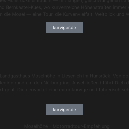
re des Hunsrücks eintaucht — mit langen, geschwungenen Lan
nd Bernkastel-Kues, wo kurvenreiche Höhenstraßen immer wi
 die Mosel — eine Tour, die Kurvenvielfalt, Weitblick und W
kurviger.de
Landgasthaus Moselhöhe in Liesenich im Hunsrück. Von dor
ur Region rund um den Nürburgring. Anschließend führt Dich 
 geht. Dich erwartet eine extra kurvige und fahrerisch seh
kurviger.de