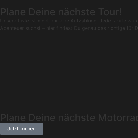
Plane Deine nächste Tour!
Unsere Liste ist nicht nur eine Aufzählung. Jede Route wu
Abenteuer suchst – hier findest Du genau das richtige für D
Plane Deine nächste Motorra
Jetzt buchen