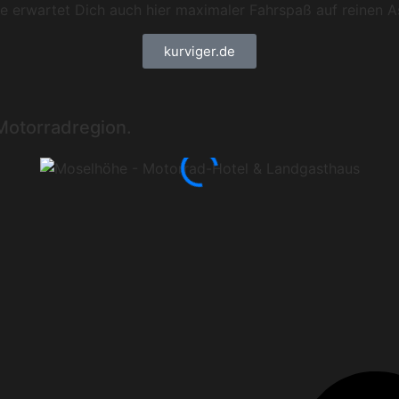
 erwartet Dich auch hier maximaler Fahrspaß auf reinen A
kurviger.de
Motorradregion.