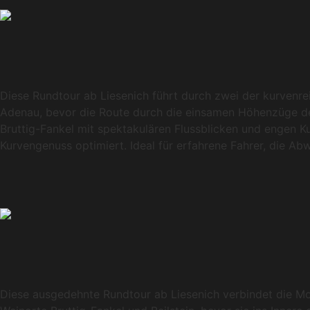
Diese Rundtour ab Liesenich führt durch zwei der kurvenrei
Adenau, bevor die Route durch die einsamen Höhenzüge der
Bruttig-Fankel mit spektakulären Flussblicken und engen Ku
Kurvengenuss optimiert. Ideal für erfahrene Fahrer, die A
Diese ausgedehnte Rundtour ab Liesenich verbindet die Mo