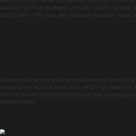
Weinorte Bruttig-Fankel und Beilstein, bevor sie ins Inne
erschließt die Tour die Region zwischen Traben-Trarbach u
Die Rückfahrt führt über den nördlichen Hunsrück zurück an
Die Route startet und endet an unserem Motorrad-Hotel & 
landschaftlich reizvolle Strecken in die Eifel bis hinauf z
bevor es zurück ins Moseltal und hinauf zum Ausgangspunkt
Asphaltstraßen.