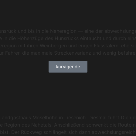
 Hunsrück und bis in die Naheregion — eine der abwechslun
sie in die Höhenzüge des Hunsrücks eintaucht und durch ei
Naheregion mit ihren Weinbergen und engen Flusstälern, ehe 
für Fahrer, die maximale Streckenvarianz und wenig befahr
kurviger.de
 Landgasthaus Moselhöhe in Liesenich. Diesmal führt Dich di
olle Region des Nahetals. Anschließend schwenkt die Route n
ist. Der Rückweg schlängelt sich dann abwechslungsreich