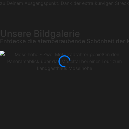
zu Deinem Ausgangspunkt. Dank der extra kurvigen Strecke
Unsere Bildgalerie
Entdecke die atemberaubende Schönheit der 