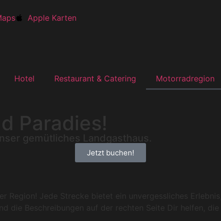
Maps
Apple Karten
Hotel
Restaurant & Catering
Motorradregion
d Paradies!
nser gemütliches Landgasthaus.
Jetzt buchen!
er Region! Jede Strecke bietet ein unvergessliches Erlebni
end die Beschreibungen auf der rechten Seite Dir helfen, di