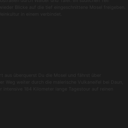
dstraßen durch Wälder und Täler. Im südlichen Teil
eder Blicke auf die tief eingeschnittene Mosel freigeben.
einkultur in einem verbindet.
t aus überquerst Du die Mosel und fährst über
der Weg weiter durch die malerische Vulkaneifel bei Daun,
r intensive 184 Kilometer lange Tagestour auf reinen