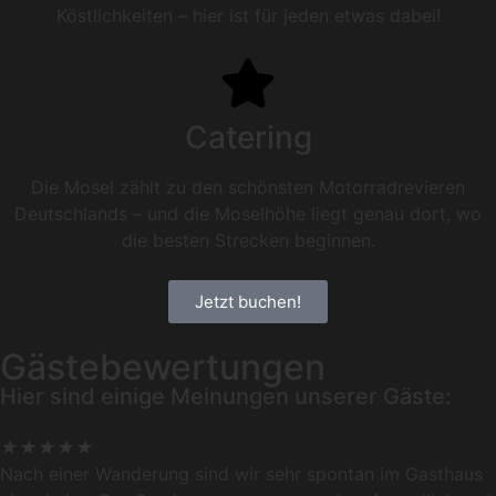
Köstlichkeiten – hier ist für jeden etwas dabei!
Catering
Die Mosel zählt zu den schönsten Motorradrevieren
Deutschlands – und die Moselhöhe liegt genau dort, wo
die besten Strecken beginnen.
Jetzt buchen!
Gästebewertungen
Hier sind einige Meinungen unserer Gäste:
★
★
★
★
★
Nach einer Wanderung sind wir sehr spontan im Gasthaus