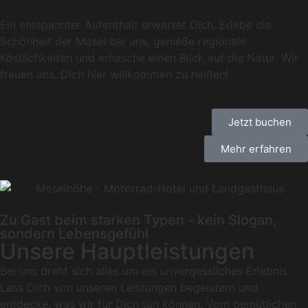
Ein entspannter Aufenthalt erwartet Dich. Erlebe die
Schönheit der Mosel bei uns, genieße regionale
Köstlichkeiten und erhasche einen Blick auf die Natur. Wir
freuen uns, Dich hier willkommen zu heißen!
Jetzt buchen
Mehr erfahren
Zu Gast beim starken Typen - kein Slogan,
sondern Lebensgefühl
Unsere Hauptleistungen
Bei uns dreht sich alles um ein unvergessliches Erlebnis.
Lass Dich von unseren Leistungen begeistern und
entdecke, was wir für Dich tun können. Vom gemütlichen