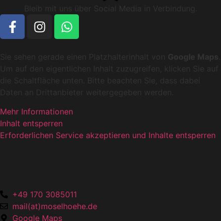
Bleib mit uns über Social Media in Verbindung.
Sie sehen gerade einen Platzhalterinhalt von
Google Maps
.
Um auf den eigentlichen Inhalt zuzugreifen, klicken Sie auf
die Schaltfläche unten. Bitte beachten Sie, dass dabei
Daten an Drittanbieter weitergegeben werden.
Mehr Informationen
Inhalt entsperren
Erforderlichen Service akzeptieren und Inhalte entsperren
+49 170 3085011
mail(at)moselhoehe.de
Google Maps